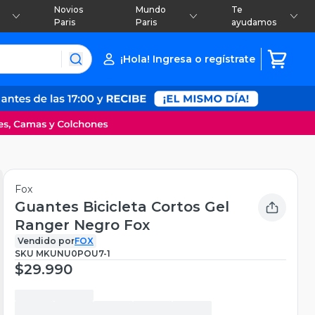
Novios
Mundo
Te
Paris
Paris
ayudamos
¡Hola! Ingresa o regístrate
Fox
Guantes Bicicleta Cortos Gel
Ranger Negro Fox
Vendido por
FOX
SKU
MKUNU0POU7-1
$29.990