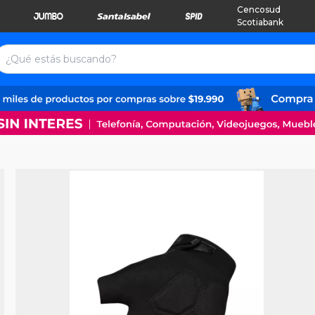
Cencosud
Scotiabank