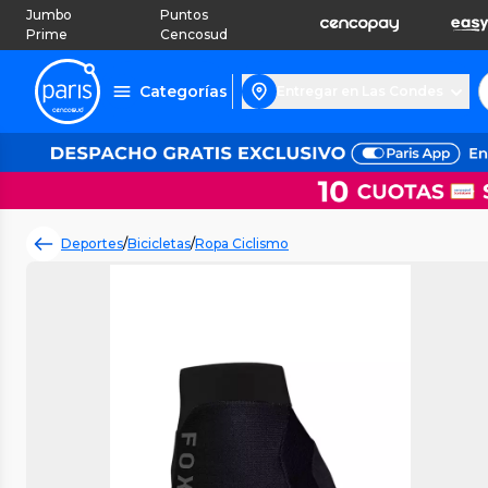
Jumbo
Puntos
Prime
Cencosud
Categorías
Entregar en Las Condes
Deportes
/
Bicicletas
/
Ropa Ciclismo