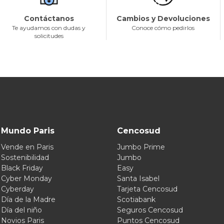
Contáctanos
Cambios y Devoluciones
Te ayudamos con dudas y
Conoce cómo pedirlos
solicitudes
Mundo Paris
Cencosud
Vende en Paris
Jumbo Prime
Sostenibilidad
Jumbo
Black Friday
Easy
Cyber Monday
Santa Isabel
Cyberday
Tarjeta Cencosud
Día de la Madre
Scotiabank
Día del niño
Seguros Cencosud
Novios Paris
Puntos Cencosud