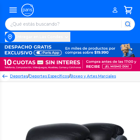
Entregar en Las Condes
Deportes
/
Deportes Específicos
/
Boxeo y Artes Marciales