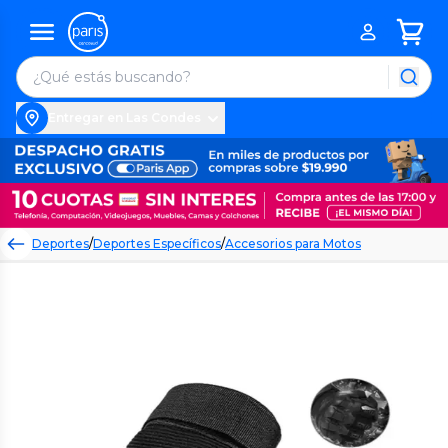
Entregar en Las Condes
Deportes
/
Deportes Específicos
/
Accesorios para Motos