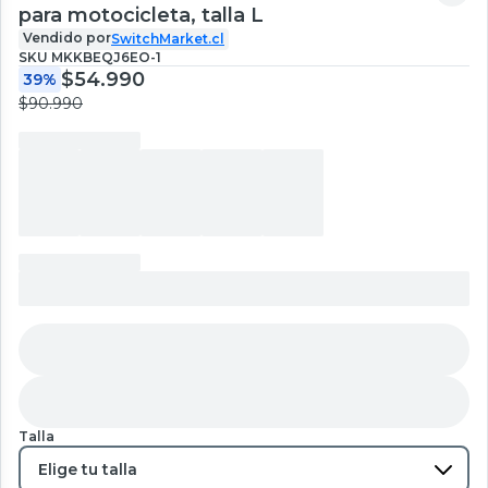
para motocicleta, talla L
Vendido por
SwitchMarket.cl
SKU
MKKBEQJ6EO-1
$54.990
39%
$90.990
Talla