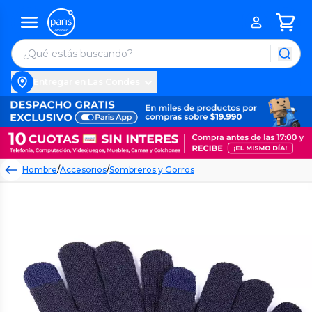
Entregar en Las Condes
Hombre
/
Accesorios
/
Sombreros y Gorros