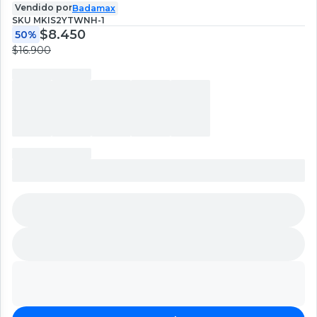
Vendido por
Badamax
SKU
MKIS2YTWNH-1
$8.450
50%
$16.900