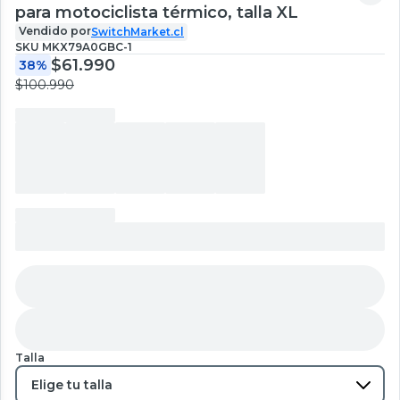
para motociclista térmico, talla XL
Vendido por
SwitchMarket.cl
SKU
MKX79A0GBC-1
$61.990
38%
$100.990
Talla