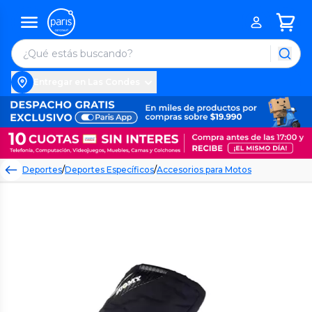
Entregar en Las Condes
Deportes
/
Deportes Específicos
/
Accesorios para Motos