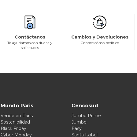
Contáctanos
Cambios y Devoluciones
Te ayudamos con dudas y
Conoce cómo pedirlos
solicitudes
Mundo Paris
Cencosud
Vende en Paris
Jumbo Prime
Sostenibilidad
Jumbo
Black Friday
Easy
Cyber Monday
Santa Isabel