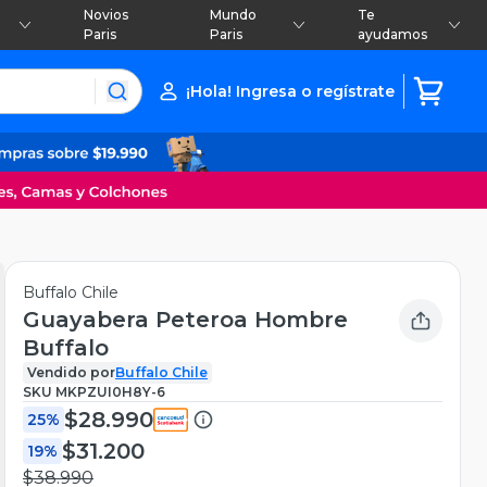
Novios
Mundo
Te
Paris
Paris
ayudamos
¡Hola! Ingresa o regístrate
Buffalo Chile
Guayabera Peteroa Hombre
Buffalo
Vendido por
Buffalo Chile
SKU
MKPZUI0H8Y-6
$28.990
25%
$31.200
19%
$38.990