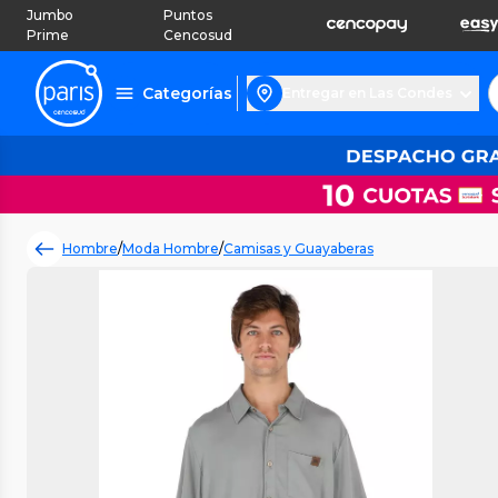
Jumbo
Puntos
Prime
Cencosud
Categorías
Entregar en Las Condes
Hombre
/
Moda Hombre
/
Camisas y Guayaberas