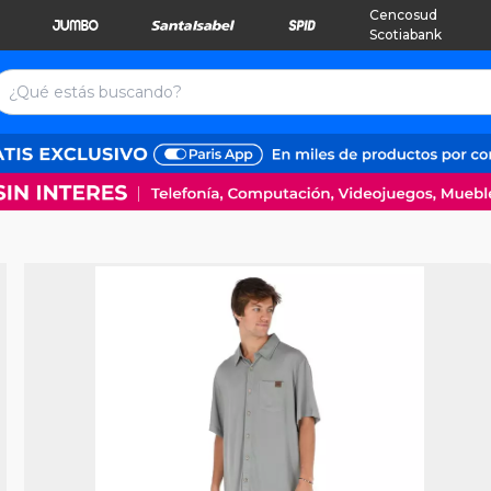
Cencosud
Scotiabank