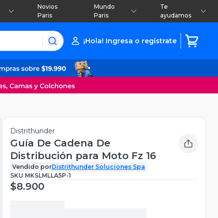
Novios
Mundo
Te
Paris
Paris
ayudamos
¡Hola! Ingresa o regístrate
Distrithunder
Guía De Cadena De
Distribución para Moto Fz 16
Vendido por
Distrithunder Soluciones Spa
SKU
MKSLMLLA5P-1
$8.900