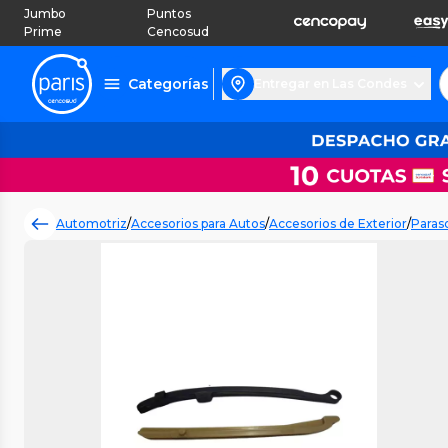
Jumbo
Puntos
Prime
Cencosud
Categorías
Entregar en Las Condes
Automotriz
/
Accesorios para Autos
/
Accesorios de Exterior
/
Paras