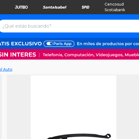
Cencosud
Scotiabank
ol Auto