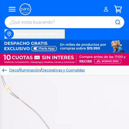
Entregar en Las Condes
Deco
/
Iluminación
/
Decorativas y Guirnaldas