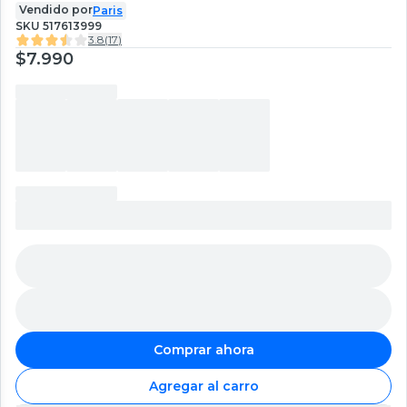
Vendido por
Paris
SKU
517613999
3.8
(
17
)
$7.990
Comprar ahora
Agregar al carro