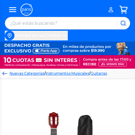
Entregar en Las Condes
Nuevas Categorías
/
Instrumentos Musicales
/
Guitarras