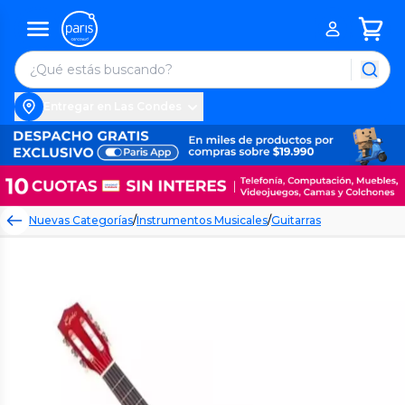
Entregar en Las Condes
Nuevas Categorías
/
Instrumentos Musicales
/
Guitarras