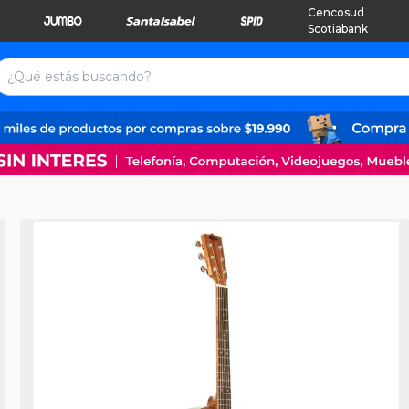
Cencosud
Scotiabank