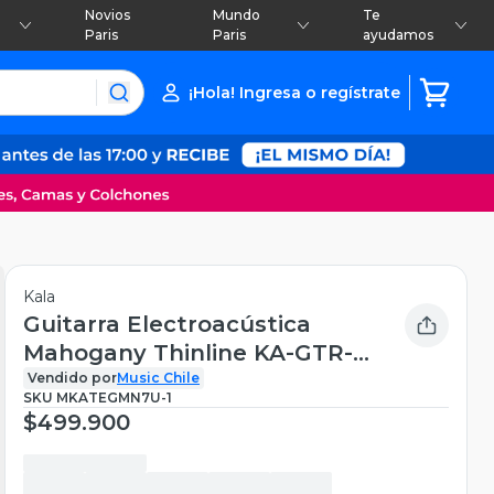
Novios
Mundo
Te
Paris
Paris
ayudamos
¡Hola! Ingresa o regístrate
Kala
Guitarra Electroacústica
Mahogany Thinline KA-GTR-
MTS-E Kala
Vendido por
Music Chile
SKU
MKATEGMN7U-1
$499.900