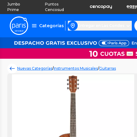
Jumbo
Puntos
Prime
Cencosud
Categorías
Entregar en Las Condes
Nuevas Categorías
/
Instrumentos Musicales
/
Guitarras