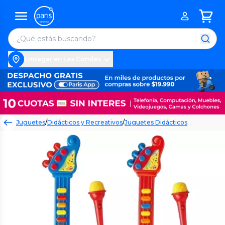
Entregar en Las Condes
Juguetes
/
Didácticos y Recreativos
/
Juguetes Didácticos