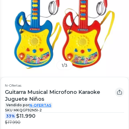
1
/
3
N-Ofertas
Guitarra Musical Microfono Karaoke
Juguete Niños
Vendido por
N-OFERTAS
SKU
MKQGF92N5I-2
$11.990
33%
$17.990