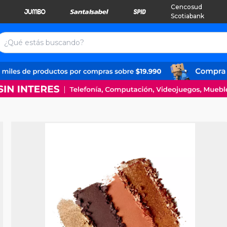
Cencosud
Scotiabank