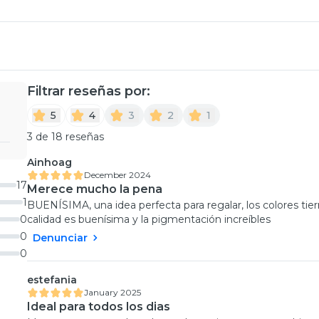
Filtrar reseñas por:
5
4
3
2
1
3 de 18 reseñas
Ainhoag
December 2024
17
Merece mucho la pena
1
BUENÍSIMA, una idea perfecta para regalar, los colores tie
0
calidad es buenísima y la pigmentación increíbles
0
Denunciar
0
estefania
January 2025
Ideal para todos los dias