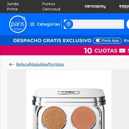
Jumbo
Puntos
Prime
Cencosud
Categorías
Entregar en Las Condes
Belleza
/
Maquillaje
/
Sombras