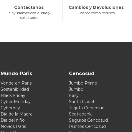
Contáctanos
Cambios y Devoluciones
Te ayudamos con dudas y
Conoce cómo pedirlos
solicitudes
Mundo Paris
Cencosud
Vende en Paris
Jumbo Prime
Sostenibilidad
Jumbo
Black Friday
Easy
Cyber Monday
Santa Isabel
Cyberday
Tarjeta Cencosud
Día de la Madre
Scotiabank
Día del niño
Seguros Cencosud
Novios Paris
Puntos Cencosud