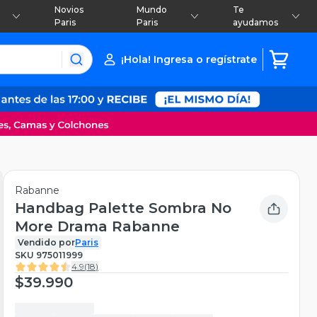
Novios
Mundo
Te
Paris
Paris
ayudamos
¡Hola! Ingresa o regístrate
Rabanne
Handbag Palette Sombra No
More Drama Rabanne
Vendido por
Paris
SKU
975011999
4.9
(
18
)
$39.990