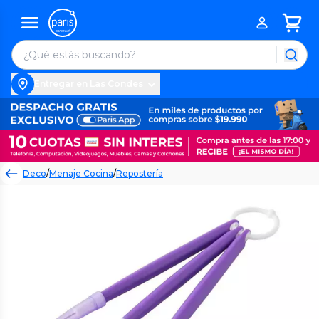
Entregar en Las Condes
Deco
/
Menaje Cocina
/
Repostería