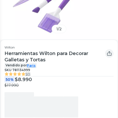
1
/
2
Wilton
Herramientas Wilton para Decorar
Galletas y Tortas
Vendido por
Paris
SKU
781134999
5
(
1
)
$8.990
50%
$17.990