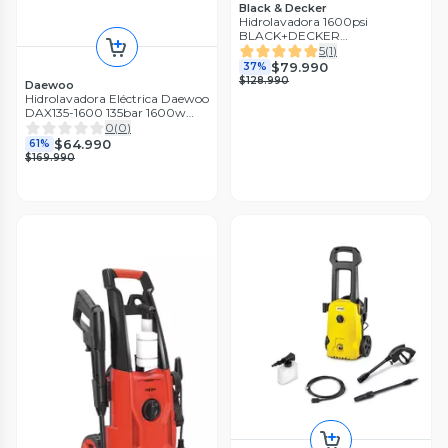
Black & Decker
Hidrolavadora 1600psi
BLACK+DECKER
BEPW1600H-B2C
5
(
1
)
$79.990
37%
$128.990
Daewoo
Hidrolavadora Eléctrica Daewoo
DAX135-1600 135bar 1600w
220v Accesorios
0
(
0
)
$64.990
61%
$169.990