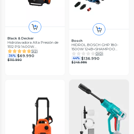
Black & Decker
Bosch
Hidrolavadora Alta Presión de
HIDROL.BOSCH GHP 180-
1512 PSI 1400W
1500W 124B+SHAMPOO
BLACK+DECKER
5
(
2
)
500ML
0
(
0
)
$69.990
36%
$136.990
44%
$110.990
$246.986