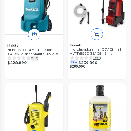
Einhell
Makita
Hidrolavadora Inal. 36V Einhell
Hidrolavadora Alta Presión
HYPRESSO 36/105 - Sin
1800w 130bar Makita Hw1300
Baterías
0
(
0
)
0
(
0
)
$239.990
$428.890
17%
$289.990