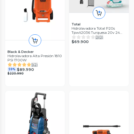
Total
Hidrolavadora Total P20s
Tpwli2036 Turquesa 20v 24
8bar
0
(
0
)
$69.900
Black & Decker
Hidrolavadora Alta Presión 1810
PSI 1700W
5
(
2
)
$89.990
59%
$220.990