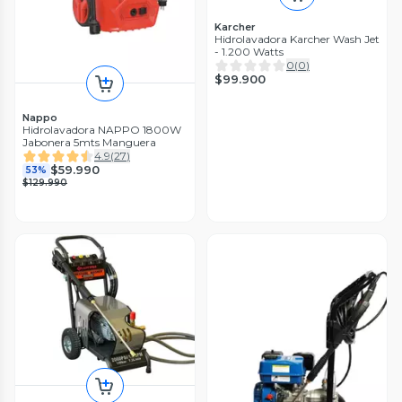
Karcher
Hidrolavadora Karcher Wash Jet
- 1.200 Watts
0
(
0
)
$99.900
Nappo
Hidrolavadora NAPPO 1800W
Jabonera 5mts Manguera
4.9
(
27
)
$59.990
53%
$129.990