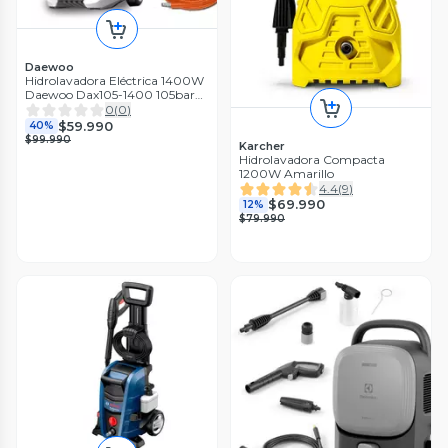
Daewoo
Hidrolavadora Eléctrica 1400W
Daewoo Dax105-1400 105bar
Accesorios
0
(
0
)
$59.990
40%
$99.990
Karcher
Hidrolavadora Compacta
1200W Amarillo
4.4
(
9
)
$69.990
12%
$79.990