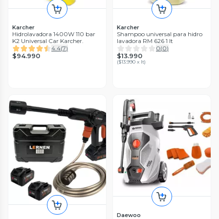
Karcher
Karcher
Hidrolavadora 1400W 110 bar
Shampoo universal para hidro
K2 Universal Car Karcher.
lavadora RM 626 1 lt
4.4
(
7
)
0
(
0
)
$94.990
$13.990
(
$13.990 x lt
)
Daewoo