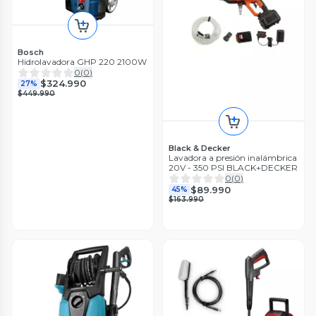
Bosch
Hidrolavadora GHP 220 2100W
0
(
0
)
$324.990
27%
$449.990
Black & Decker
Lavadora a presión inalámbrica
20V - 350 PSI BLACK+DECKER
0
(
0
)
$89.990
45%
$163.990