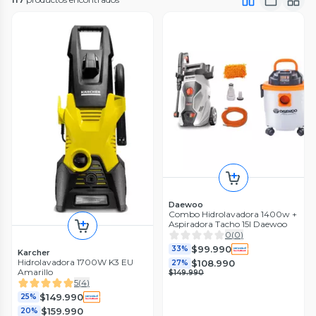
Daewoo
Combo Hidrolavadora 1400w +
Aspiradora Tacho 15l Daewoo
0
(
0
)
$99.990
33%
Karcher
Hidrolavadora 1700W K3 EU
$108.990
27%
Amarillo
$149.990
5
(
4
)
$149.990
25%
$159.990
20%