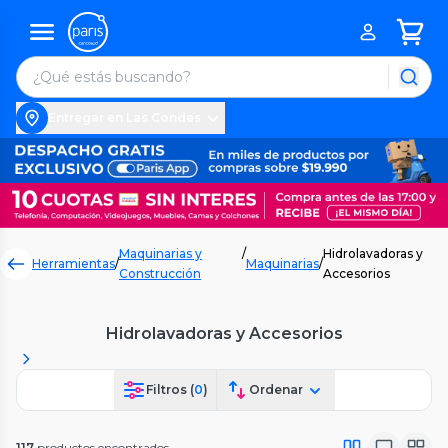
Entregar en Las Condes
Maquinarias y
/
Hidrolavadoras y
Herramientas
/
Maquinarias
/
Construcción
Accesorios
Hidrolavadoras y Accesorios
Filtros (
0
)
Ordenar
117
productos encontrados