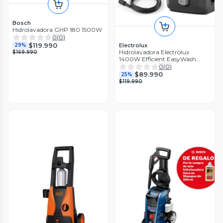
Bosch
Hidrolavadora GHP 180 1500W
0
(
0
)
$119.990
Electrolux
29%
Hidrolavadora Electrolux
$169.990
1400W Efficient EasyWash
QWS1600
0
(
0
)
$89.990
25%
$119.990