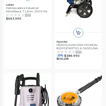
Lutian
Hidrolavadora Industrial
Monofásica, 7 L/min, 2000 Psi
0
(
0
)
$663.990
Hyundai
HIDROLAVADORA HYUNDAI
82HYGPW2700 A GASOLINA
5.0HP 2700 PSI
0
(
0
)
$386.990
29%
$546.238