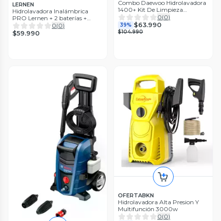
Combo Daewoo Hidrolavadora
LERNEN
1400+ Kit De Limpieza
Hidrolavadora Inalámbrica
Auto/hogar
0
(
0
)
PRO Lernen + 2 baterías +
$63.990
Accesorios
0
(
0
)
39%
$104.990
$59.990
OFERTABKN
Hidrolavadora Alta Presion Y
Multifunción 3000w
0
(
0
)