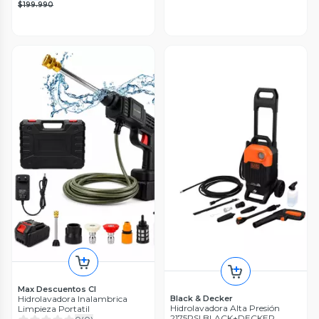
$199.990
Max Descuentos Cl
Hidrolavadora Inalambrica
Black & Decker
Hidrolavadora Alta Presión
Limpieza Portatil
2175PSI BLACK+DECKER