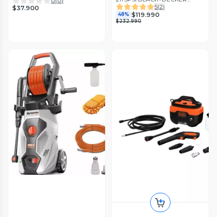
0
(
0
)
BEPW2200-B2C
5
(
2
)
$37.900
$119.990
48%
$232.990