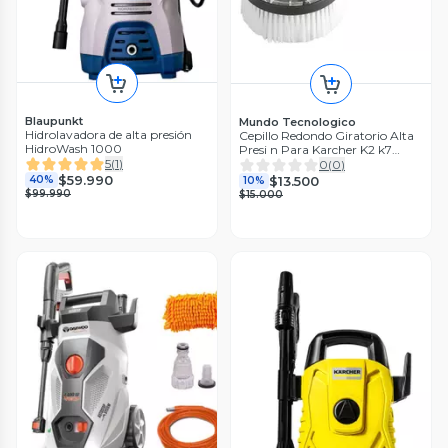
Blaupunkt
Mundo Tecnologico
Hidrolavadora de alta presión
Cepillo Redondo Giratorio Alta
HidroWash 1000
Presi n Para Karcher K2 k7
Negro
5
(
1
)
0
(
0
)
$59.990
$13.500
40%
10%
$99.990
$15.000