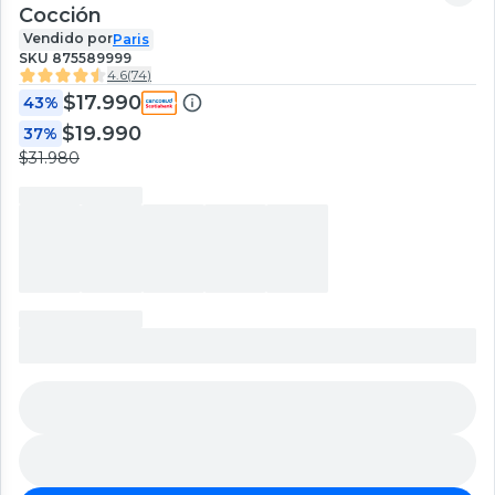
Cocción
Vendido por
Paris
SKU
875589999
4.6
(
74
)
$17.990
43%
$19.990
37%
$31.980