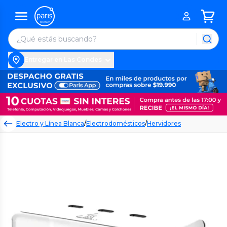
Entregar en Las Condes
Electro y Línea Blanca
/
Electrodomésticos
/
Hervidores