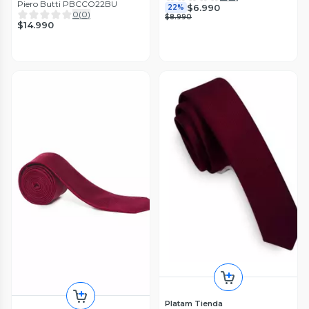
Piero Butti PBCCO22BU
$6.990
22%
0
(
0
)
$8.990
$14.990
Platam Tienda