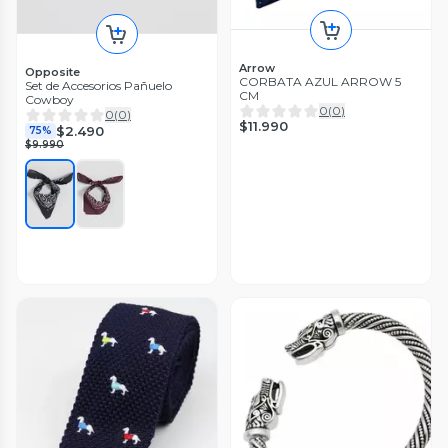
Arrow
Opposite
CORBATA AZUL ARROW 5
Set de Accesorios Pañuelo
CM
Cowboy
0
(
0
)
0
(
0
)
$11.990
$2.490
75%
$9.990