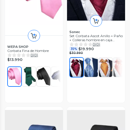
Sonec
Set Corbata Ascot Anillo + Paño
+ Colleras hombre en caja
regalo hombre
0
(
0
)
WEPA SHOP
$19.990
35%
Corbata Fina de Hombre
$30.990
0
(
0
)
$13.990