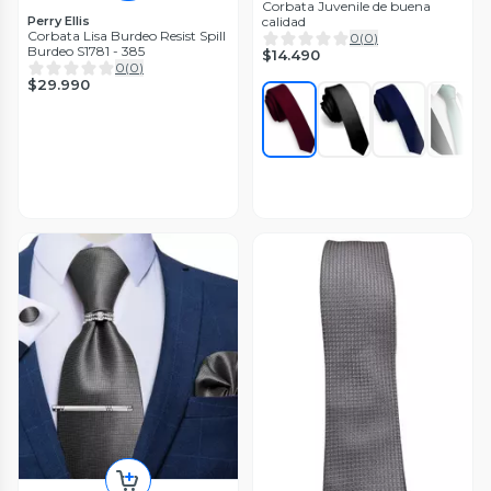
Corbata Juvenile de buena
calidad
Perry Ellis
Corbata Lisa Burdeo Resist Spill
0
(
0
)
Burdeo S1781 - 385
$14.490
0
(
0
)
$29.990