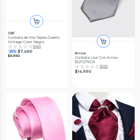
CBF
Corbata de Hilo Tejida Diseño
Vintage Color Negro
0
(
0
)
$7.490
25%
Arrow
$9.990
Corbata Lisa Gris Arrow
5327275GR
0
(
0
)
$14.990