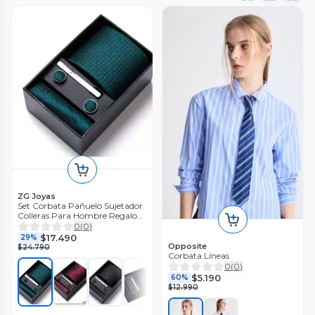
ZG Joyas
Set Corbata Pañuelo Sujetador
Colleras Para Hombre Regalo
Padres
0
(
0
)
$17.490
29%
Opposite
$24.790
Corbata Líneas
0
(
0
)
$5.190
60%
$12.990