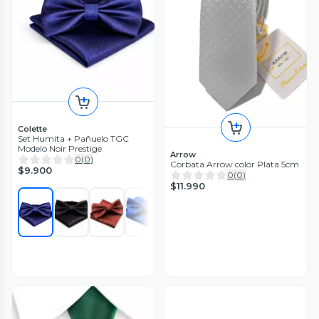
Colette
Set Humita + Pañuelo TGC
Modelo Noir Prestige
Arrow
0
(
0
)
Corbata Arrow color Plata 5cm
$9.900
0
(
0
)
$11.990