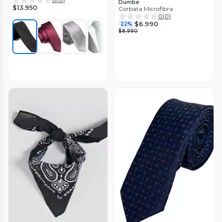
Dumbe
$13.950
Corbata Microfibra
0
(
0
)
$6.990
22%
$8.990