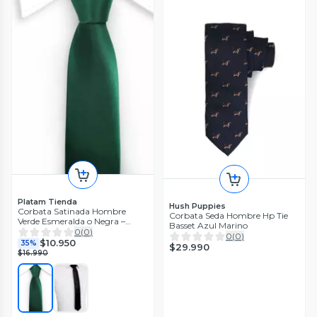
Platam Tienda
Hush Puppies
Corbata Satinada Hombre
Corbata Seda Hombre Hp Tie
Verde Esmeralda o Negra –
Basset Azul Marino
Elegante y Formal
0
(
0
)
0
(
0
)
$10.950
35%
$29.990
$16.990