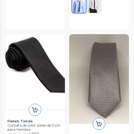
Platam Tienda
Corbata de color sólido de 5 cm
para Hombre
0
(
0
)