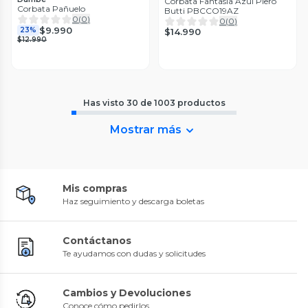
Corbata Fantasía Azul Piero
Corbata Pañuelo
Butti PBCCO19AZ
0
(
0
)
0
(
0
)
$9.990
23%
$14.990
$12.990
Has visto
30
de
1003
productos
Mostrar más
Mis compras
Haz seguimiento y descarga boletas
Contáctanos
Te ayudamos con dudas y solicitudes
Cambios y Devoluciones
Conoce cómo pedirlos