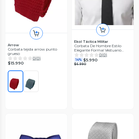
Ekol Táctica Militar
Arrow
Corbata De Hombre Estilo
Corbata tejida arrow punto
Elegante Formal Vestuario
grueso
Seguridad
0
(
0
)
0
(
0
)
$5.990
14%
$15.990
$6.990