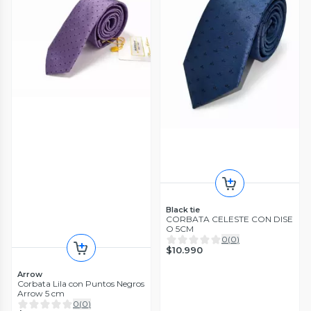
Black tie
CORBATA CELESTE CON DISE
O 5CM
0
(
0
)
$10.990
Arrow
Corbata Lila con Puntos Negros
Arrow 5 cm
0
(
0
)