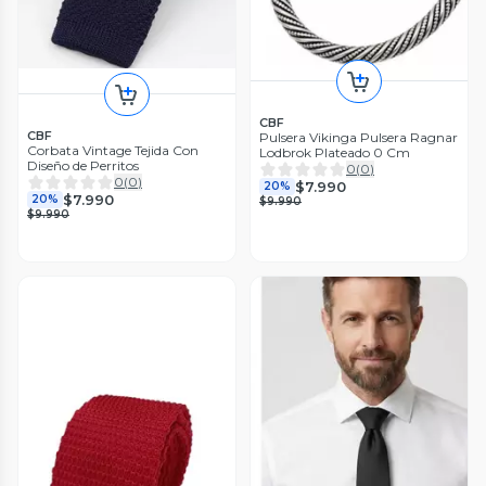
CBF
CBF
Pulsera Vikinga Pulsera Ragnar
Corbata Vintage Tejida Con
Lodbrok Plateado 0 Cm
Diseño de Perritos
0
(
0
)
0
(
0
)
$7.990
20%
$7.990
20%
$9.990
$9.990