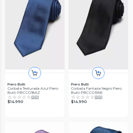
Piero Butti
Piero Butti
Corbata Texturada Azul Piero
Corbata Fantasía Negro Piero
Butti PBCCO18AZ
Butti PBCCO15NE
0
(
0
)
0
(
0
)
$14.990
$14.990