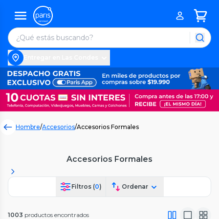
Entregar en Las Condes
Hombre
/
Accesorios
/
Accesorios Formales
Accesorios Formales
Filtros (
0
)
Ordenar
1003
productos encontrados