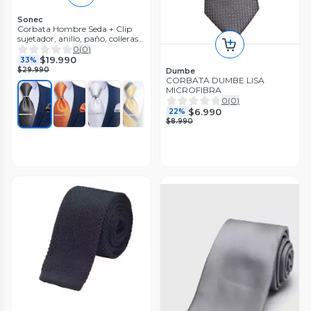
Sonec
Corbata Hombre Seda + Clip
sujetador, anillo, paño, colleras
en caja
0
(
0
)
$19.990
33%
$29.990
Dumbe
CORBATA DUMBE LISA
MICROFIBRA
0
(
0
)
$6.990
22%
$8.990