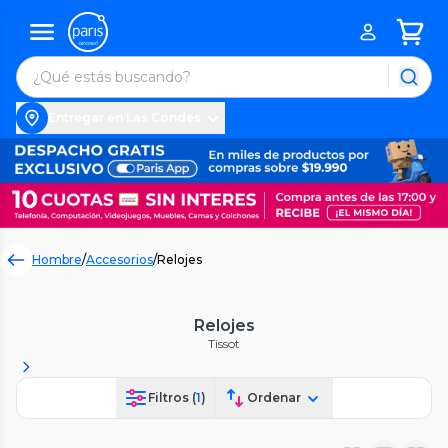
Entregar en Las Condes
Hombre
/
Accesorios
/
Relojes
Relojes
Tissot
Filtros (
1
)
Ordenar