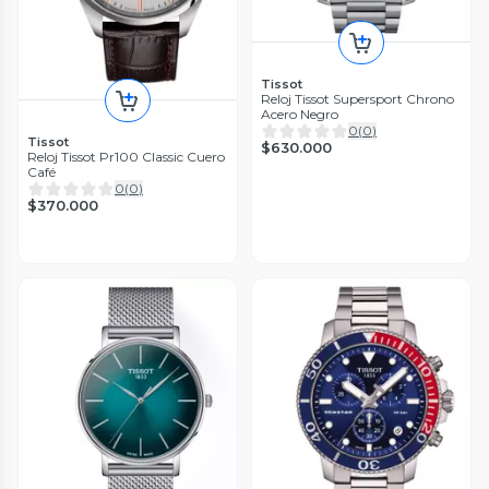
Tissot
Reloj Tissot Supersport Chrono
Acero Negro
0
(
0
)
Tissot
$630.000
Reloj Tissot Pr100 Classic Cuero
Café
0
(
0
)
$370.000