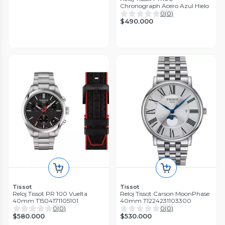
Chronograph Acero Azul Hielo
0
(
0
)
$490.000
Tissot
Tissot
Reloj Tissot PR 100 Vuelta
Reloj Tissot Carson MoonPhase
40mm T1504171105101
40mm T1224231103300
0
(
0
)
0
(
0
)
$580.000
$530.000