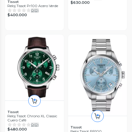
Tissot
$630.000
Reloj Tissot Pr100 Acero Verde
0
(
0
)
$400.000
Tissot
Reloj Tissot Chrono XL Classic
Cuero Café
0
(
0
)
Tissot
$480.000
Reloj Tissot PR100