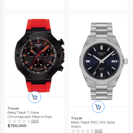
Tissot
Reloj Tissot T-Race
Chronograph Resina Rojo
Tissot
0
(
0
)
Reloj Tissot PRC 100 Solar
$750.000
Acero
0
(
0
)