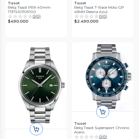
Tissot
Tissot
Reloj Tissot PRX 40mm
Reloj Tissot T-Race Moto GP
T1374101109100
45MM Resina Azul
0
(
0
)
0
(
0
)
$490.000
$2.490.000
Tissot
Reloj Tissot Supersport Chrono
Acero
0
(
0
)