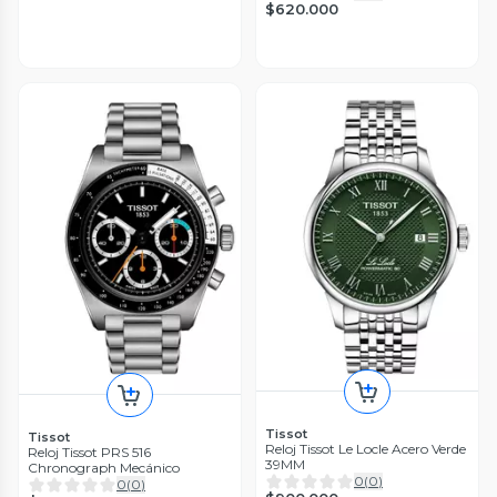
$620.000
Tissot
Tissot
Reloj Tissot Le Locle Acero Verde
Reloj Tissot PRS 516
39MM
Chronograph Mecánico
0
(
0
)
0
(
0
)