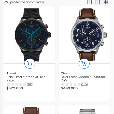
291
productos encontrados
Tissot
Tissot
Reloj Tissot Chrono XL Tela
Reloj Tissot Chrono XL Vintage
Negro
Café
0
(
0
)
0
(
0
)
$329.000
$480.000