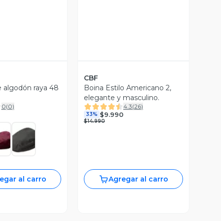
CBF
 algodón raya 48
Boina Estilo Americano 2,
elegante y masculino.
0
(
0
)
4.3
(
26
)
$9.990
33%
$14.990
egar al carro
Agregar al carro