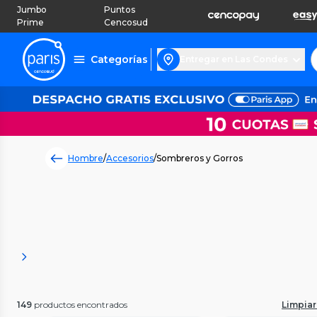
Jumbo
Puntos
Prime
Cencosud
Categorías
Entregar en Las Condes
Hombre
/
Accesorios
/
Sombreros y Gorros
149
productos encontrados
Limpiar 