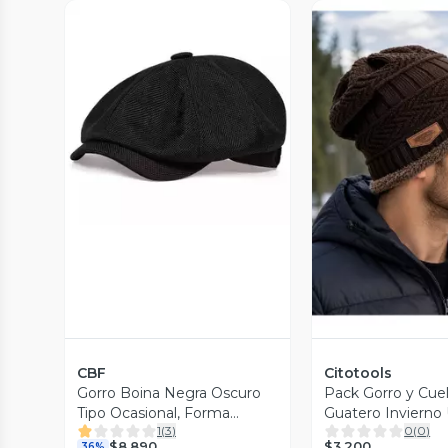
Vista Previa
Vista P
CBF
Citotools
Gorro Boina Negra Oscuro
Pack Gorro y Cuel
Tipo Ocasional, Forma
Guatero Inviern
1
(
3
)
0
(
0
)
Octogonal Negra
$3.200
$8.890
36%