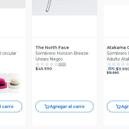
The North Face
Atakama 
circular
Sombrero Horizon Breeze
Sombrero 
Unisex Negro
Adulto At
0
(
0
)
$49.990
$11.99
25%
$15.990
l carro
Agregar al carro
Agr