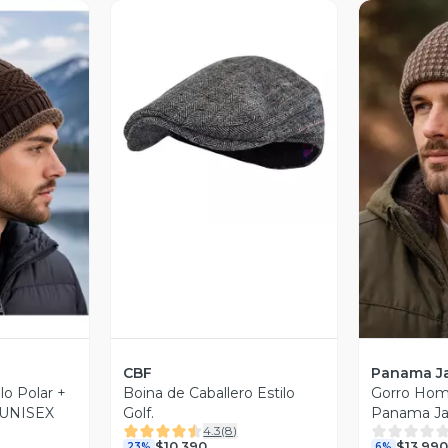
Vista Previa
revia
V
CBF
Panama J
lo Polar +
Boina de Caballero Estilo
Gorro Hom
o UNISEX
Golf.
Panama Ja
4.3
(
8
)
$10.390
$13.990
23%
6%