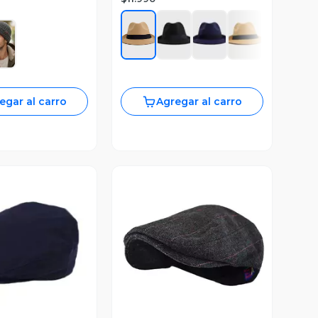
egar al carro
Agregar al carro
ista Previa
Vista Previa