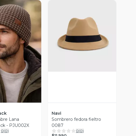
Vista Previa
ista Previa
ack
Navi
bre Lana
Sombrero fedora fieltro
ck - PJU002X
0087
0
(
0
)
0
(
0
)
$11.990