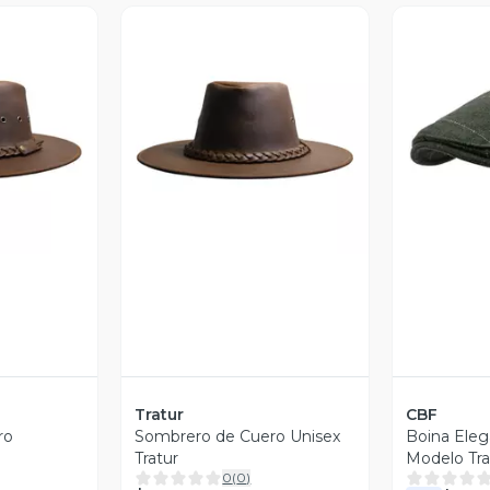
revia
Vista Previa
V
Tratur
CBF
ro
Sombrero de Cuero Unisex
Boina Ele
Tratur
Modelo Tra
0
(
0
)
Protectora