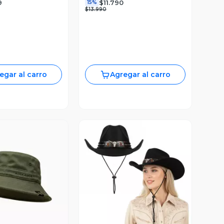
9
$11.790
15%
$13.990
egar al carro
Agregar al carro
ista Previa
Vista Previa