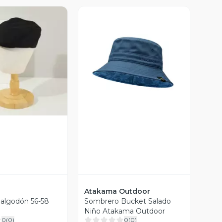
ista Previa
Vista Previa
Atakama Outdoor
 algodón 56-58
Sombrero Bucket Salado
Niño Atakama Outdoor
0
(
0
)
0
(
0
)