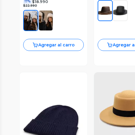
$18.990
17%
$22.990
Agregar al carro
Agregar a
Vista P
Vista Previa