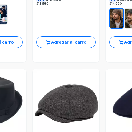
$13.580
$14.990
l carro
Agregar al carro
Agr
V
revia
Vista Previa