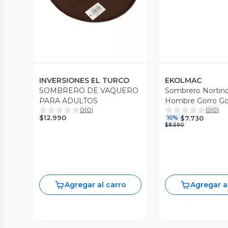
Vista Previa
INVERSIONES EL TURCO
EKOLMAC
SOMBRERO DE VAQUERO
Sombrero Nortin
PARA ADULTOS
Hombre Gorro Gor
0
(
0
)
0
(
0
)
Patrias
$12.990
$7.730
10%
$8.590
Agregar al carro
Agregar a