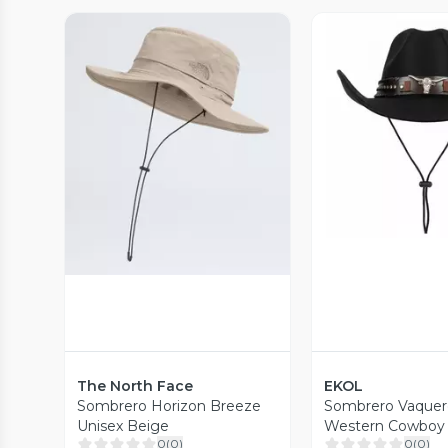
Vista P
Vista Previa
The North Face
EKOL
Sombrero Horizon Breeze
Sombrero Vaquero
Unisex Beige
Western Cowboy 
0
(
0
)
0
(
0
)
Adulto Negro Tall