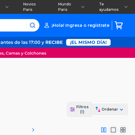
Novios
Mundo
Te
Paris
Paris
ayudamos
¡Hola! Ingresa o regístrate
Filtros
Ordenar
(
1
)