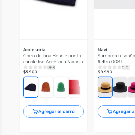
Accesoría
Navi
Gorro de lana Beanie punto
Sombrero español 
canale liso Accesoría Naranja
fieltro 0081
0
(
0
)
0
(
0
)
$5.900
$9.990
Agregar al carro
Agregar a