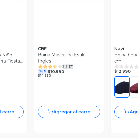
CBF
Navi
o Niño
Boina Masculina Estilo
Boina bebe
ra Fiestas
Ingles
cm
3.5
(
17
)
$12.990
$10.990
26%
$14.980
l carro
Agregar al carro
Agr