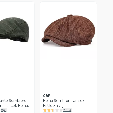
ista Previa
Vista Previa
CBF
gante Sombrero
Boina Sombrero Unisex
ncosocbf, Boina
Estilo Salvaje.
0
(
0
)
2.6
(
14
)