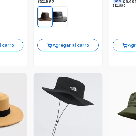
$52.990
$8.99
30%
$12.990
l carro
Agregar al carro
Agr
V
revia
Vista Previa