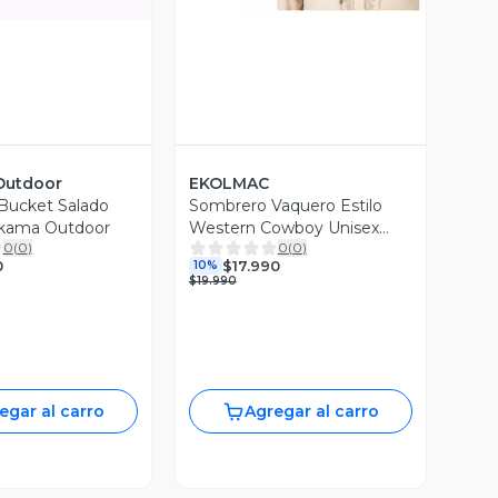
Outdoor
EKOLMAC
Bucket Salado
Sombrero Vaquero Estilo
akama Outdoor
Western Cowboy Unisex
0
(
0
)
0
(
0
)
Adulto Negro Talla Única
0
$17.990
10%
$19.990
egar al carro
Agregar al carro