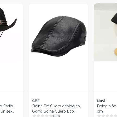
V
revia
Vista Previa
CBF
Navi
 Estilo
Boina De Cuero ecológico,
Boina niño
Unisex
Gorro Boina Cuero Eco
cm
0
(
0
)
a Única
Superior