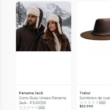
Vista Previa
Vista P
Panama Jack
Tratur
Gorro Ruso Unisex Panama
Sombrero de cue
0
(
0
)
Jack - PJU003X
$52.990
0
(
0
)