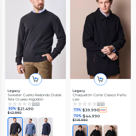
Legacy
Legacy
Sweater Cuello Redondo Doble
Chaquetón Corte Clásico Paño
Tela Grueso Algodón
Liso
0
(
0
)
0
(
0
)
$21.490
50%
$39.990
73%
$42.990
$44.990
70%
$149.990