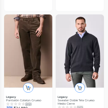
Legacy
Legacy
Pantalón Cotelon Grueso
Sweater Doble Tela Grueso
Medio Cierre
0
(
0
)
0
(
0
)
$24.990
50%