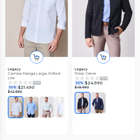
Legacy
Legacy
Camisa Manga Larga Oxford
Polar Cierre
Lisa
0
(
0
)
0
(
0
)
$24.990
50%
$21.490
50%
$49.990
$42.990