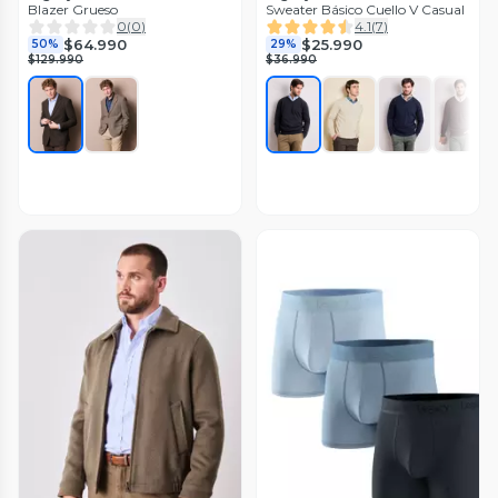
Blazer Grueso
Sweater Básico Cuello V Casual
0
(
0
)
4.1
(
7
)
$64.990
$25.990
50%
29%
$129.990
$36.990