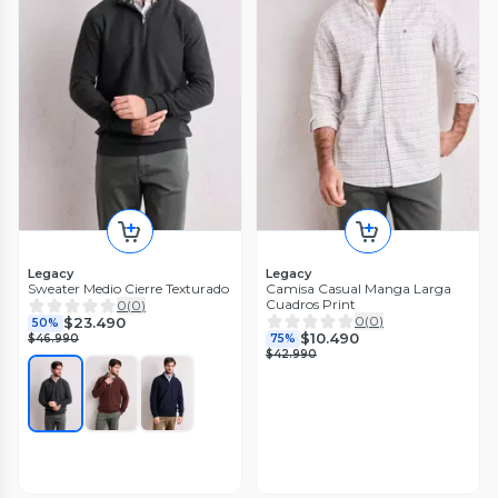
Legacy
Legacy
Sweater Medio Cierre Texturado
Camisa Casual Manga Larga
Cuadros Print
0
(
0
)
0
(
0
)
$23.490
50%
$10.490
$46.990
75%
$42.990