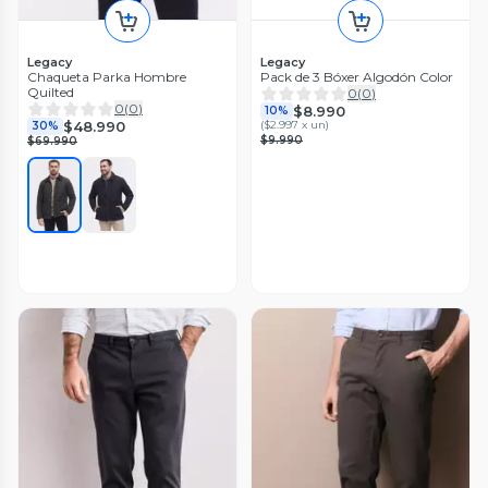
Legacy
Legacy
Chaqueta Parka Hombre
Pack de 3 Bóxer Algodón Color
Quilted
0
(
0
)
0
(
0
)
$8.990
10%
$48.990
(
$2.997 x un
)
30%
$9.990
$69.990