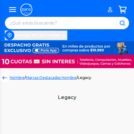
Entregar en Las Condes
Hombre
/
Marcas Destacadas Hombre
/
Legacy
Legacy