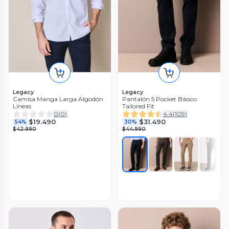
Legacy
Legacy
Camisa Manga Larga Algodón
Pantalón 5 Pocket Básico
Líneas
Tailored Fit
0
(
0
)
4.4
(
109
)
$19.490
$31.490
54%
30%
$42.990
$44.990