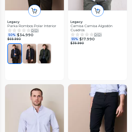
Legacy
Legacy
Parka Rombos Polar Interior
Camisa Camisa Algodón
Cuadros
0
(
0
)
0
(
0
)
$34.990
50%
$17.990
$69.990
55%
$39.990