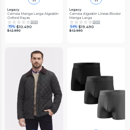
Legacy
Legacy
Camisa Manga Larga Algodón
Camisa Algodón Líneas Bicolor
Oxford Rayas
Manga Larga
0
(
0
)
0
(
0
)
$10.490
$19.490
75%
54%
$42.990
$42.990