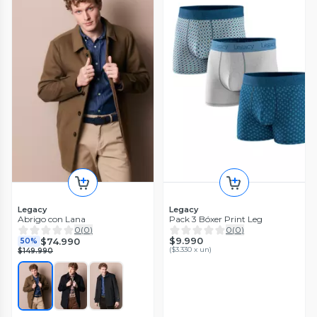
Legacy
Legacy
Abrigo con Lana
Pack 3 Bóxer Print Leg
0
(
0
)
0
(
0
)
$9.990
$74.990
50%
(
$3.330 x un
)
$149.990