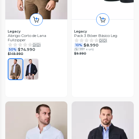
Legacy
Legacy
Abrigo Corto de Lana
Pack 3 Bóxer Básico Leg
Fullzipper
0
(
0
)
0
(
0
)
$8.990
10%
$74.990
(
$2.997 x un
)
50%
$9.990
$149.990