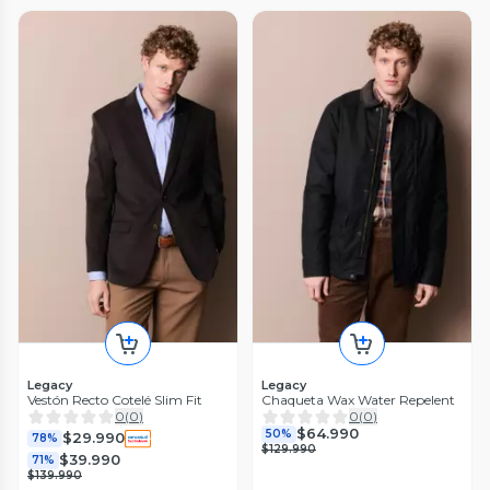
Legacy
Legacy
Vestón Recto Cotelé Slim Fit
Chaqueta Wax Water Repelent
0
(
0
)
0
(
0
)
$64.990
50%
$29.990
78%
$129.990
$39.990
71%
$139.990