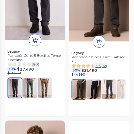
Legacy
Legacy
PantalónCorte 5 Bolsillos Tencel
Pantalón Chino Básico Tailored
Elastano
Fit
0
(
0
)
4.5
(
92
)
$27.490
50%
$31.490
30%
$54.990
$44.990