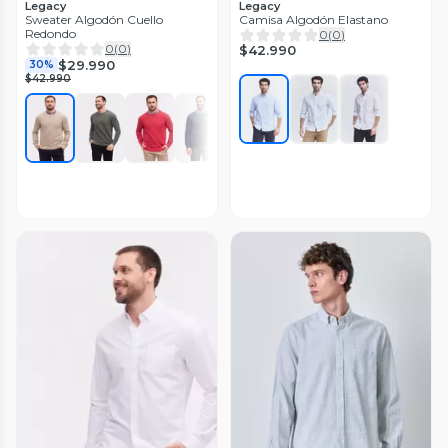
Legacy
Legacy
Sweater Algodón Cuello
Camisa Algodón Elastano
Redondo
0
(
0
)
0
(
0
)
$42.990
$29.990
30%
$42.990