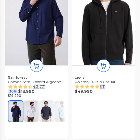
Rainforest
Levi's
Camisa Semi Oxford Algodón
Polerón Fullzip Casual
4.3
(
77
)
5
(
1
)
$49.990
$13.990
30%
$19.990