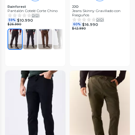
Rainforest
JJO
Pantalón Cotelé Corte Chino
Jeans Skinny Gravillado con
Rasguños
0
(
0
)
0
(
0
)
$10.990
59%
$16.990
$26.990
60%
$42.990