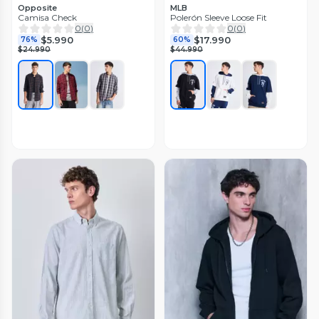
Opposite
MLB
Camisa Check
Polerón Sleeve Loose Fit
0
(
0
)
0
(
0
)
$5.990
$17.990
76%
60%
$24.990
$44.990