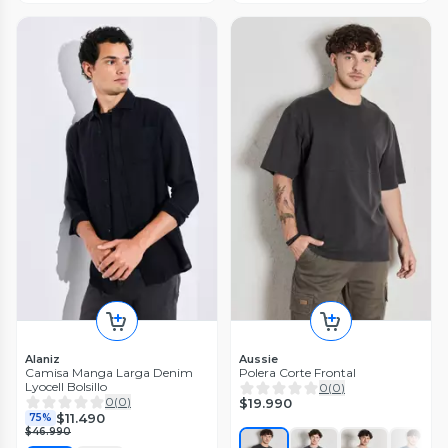
Alaniz
Aussie
Camisa Manga Larga Denim
Polera Corte Frontal
Lyocell Bolsillo
0
(
0
)
0
(
0
)
$19.990
$11.490
75%
$46.990