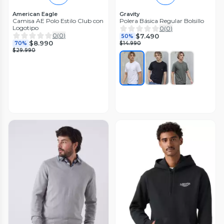
American Eagle
Gravity
Camisa AE Polo Estilo Club con
Polera Básica Regular Bolsillo
Logotipo
0
(
0
)
0
(
0
)
$7.490
50%
$8.990
70%
$14.990
$29.990