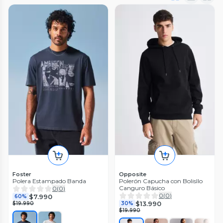
Foster
Opposite
Polera Estampado Banda
Polerón Capucha con Bolisllo
Canguro Básico
0
(
0
)
0
(
0
)
$7.990
60%
$13.990
$19.990
30%
$19.990