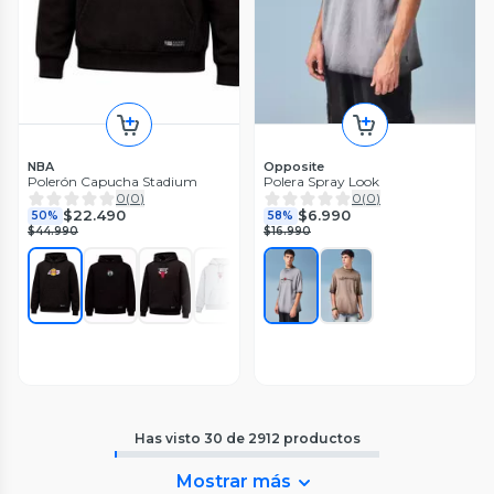
NBA
Opposite
Polerón Capucha Stadium
Polera Spray Look
0
(
0
)
0
(
0
)
$22.490
$6.990
50%
58%
$44.990
$16.990
Has visto
30
de
2912
productos
Mostrar más