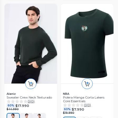
Alaniz
NBA
Sweater Crew Neck Texturado
Polera Manga Corta Lakers
Core Essentials
0
(
0
)
0
(
0
)
$17.990
60%
$7.990
$44.990
60%
$19.990