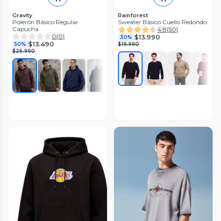
Gravity
Rainforest
Polerón Básico Regular
Sweater Básico Cuello Redondo
Capucha
4.8
(
50
)
0
(
0
)
$13.990
30%
$13.490
50%
$19.990
$26.990