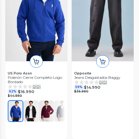
US Polo Assn
Opposite
Polerón Cierre Completo Logo
Jeans Desgastados Baggy
Bordado
0
(
0
)
0
(
0
)
$14.990
59%
$16.990
62%
$36.990
$44.990