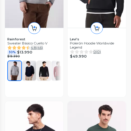
Rainforest
Levi's
Sweater Básico Cuello V
Polerón Hoodie Worldwide
Legend
4.8
(
46
)
0
(
0
)
$13.990
30%
$49.990
$19.990