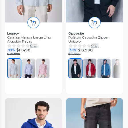
Legacy
Opposite
Camisa Manga Larga Lino
Polerón Capucha Zipper
Algodón Rayas
Unicolor
0
(
0
)
0
(
0
)
$11.490
$13.990
77%
30%
$49.990
$19.990