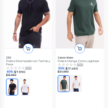
JJO
Calvin Klein
Polera Estampado con Tachas y
Polera Manga Corta Logotipo
Flock
0
(
0
)
0
(
0
)
$17.490
50%
$7.990
60%
$34.990
$19.990