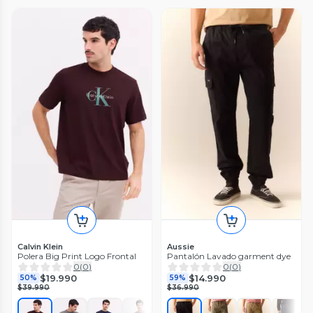
Calvin Klein
Aussie
Polera Big Print Logo Frontal
Pantalón Lavado garment dye
0
(
0
)
0
(
0
)
$19.990
$14.990
50%
59%
$39.990
$36.990