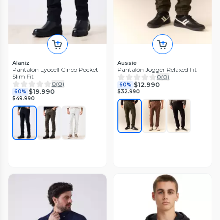
Alaniz
Aussie
Pantalón Lyocell Cinco Pocket
Pantalón Jogger Relaxed Fit
Slim Fit
0
(
0
)
0
(
0
)
$12.990
60%
$19.990
60%
$32.990
$49.990