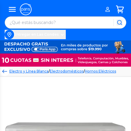
Entregar en Las Condes
Electro y Línea Blanca
/
Electrodomésticos
/
Hornos Eléctricos