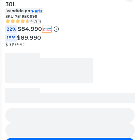
38L
Vendido por
Paris
SKU
781980999
4.7
(
11
)
$84.990
22%
$89.990
18%
$109.990