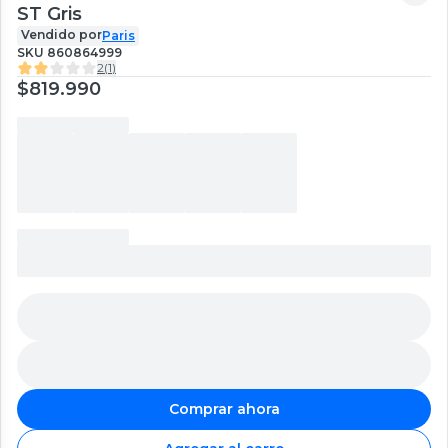
ST Gris
Vendido por
Paris
SKU
860864999
2
(
1
)
$819.990
Comprar ahora