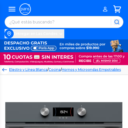
Entregar en Las Condes
Electro y Línea Blanca
/
Cocina
/
Hornos y Microondas Empotrables