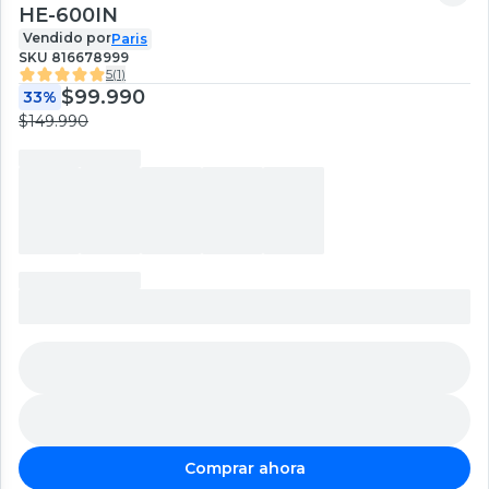
HE-600IN
Vendido por
Paris
SKU
816678999
5
(
1
)
$99.990
33%
$149.990
Comprar ahora