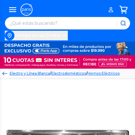
Entregar en Las Condes
Electro y Línea Blanca
/
Electrodomésticos
/
Hornos Eléctricos