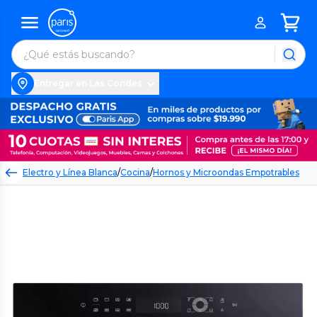
Entregar en Las Condes
Electro y Línea Blanca
/
Cocina
/
Hornos y Microondas Empotrables