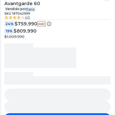
Avantgarde 60
Vendido por
Paris
SKU
167042999
4
(
1
)
$759.990
24%
$809.990
19%
$1.009.990