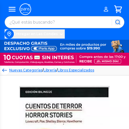
Entregar en Las Condes
Nuevas Categorías
/
Librería
/
Libros Especializados