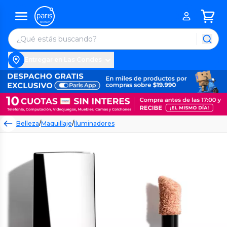
Entregar en Las Condes
Belleza
/
Maquillaje
/
Iluminadores