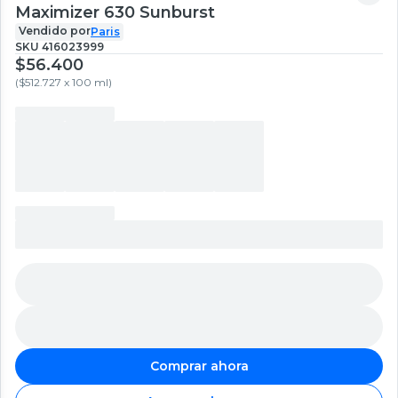
Maximizer 630 Sunburst
Vendido por
Paris
SKU
416023999
$56.400
(
$512.727 x 100 ml
)
Comprar ahora