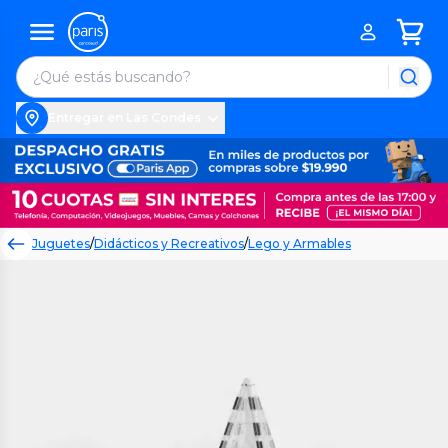
Entregar en Las Condes
Juguetes
/
Didácticos y Recreativos
/
Lego y Armables