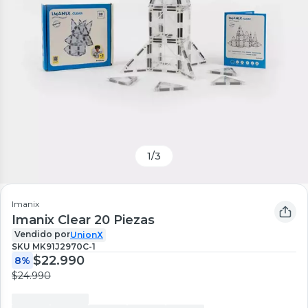
1
/
3
Imanix
Imanix Clear 20 Piezas
Vendido por
UnionX
SKU
MK91J2970C-1
$22.990
8%
$24.990