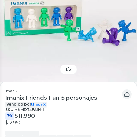
1
/
2
Imanix
Imanix Friends Fun 5 personajes
Vendido por
UnionX
SKU
MKMDT4FAIH-1
$11.990
7%
$12.990