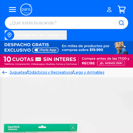
Entregar en Las Condes
Juguetes
/
Didácticos y Recreativos
/
Lego y Armables