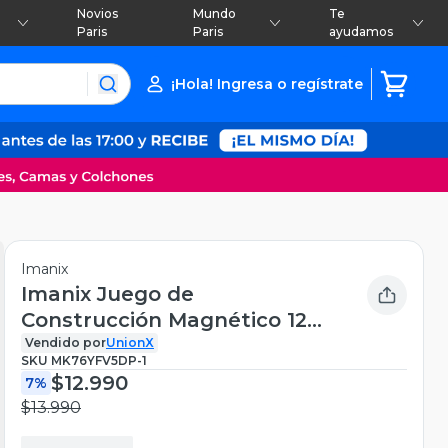
Novios
Mundo
Te
Paris
Paris
ayudamos
¡Hola! Ingresa o regístrate
Imanix
Imanix Juego de
Construcción Magnético 12
piezas
Vendido por
UnionX
SKU
MK76YFV5DP-1
$12.990
7%
$13.990