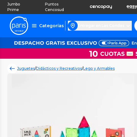
Jumbo
Puntos
Prime
Cencosud
Categorías
Entregar en Las Condes
Juguetes
/
Didácticos y Recreativos
/
Lego y Armables