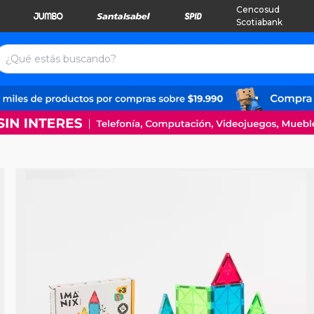
Cencosud
Scotiabank