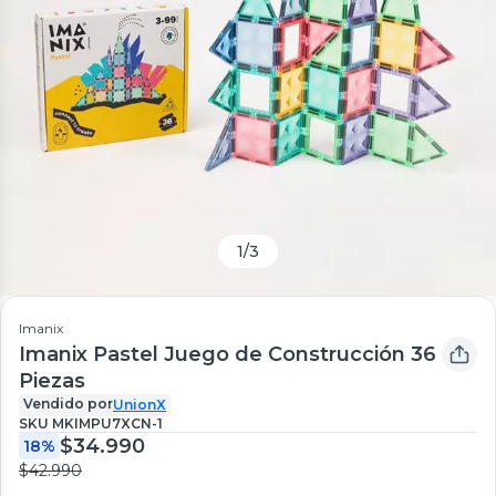
1
/
3
Imanix
Imanix Pastel Juego de Construcción 36
Piezas
Vendido por
UnionX
SKU
MKIMPU7XCN-1
$34.990
18%
$42.990