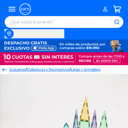
Entregar en Las Condes
Juguetes
/
Didácticos y Recreativos
/
Lego y Armables