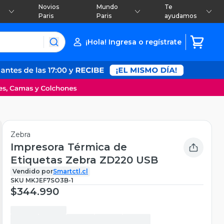
Novios
Mundo
Te
Paris
Paris
ayudamos
¡Hola! Ingresa o regístrate
Zebra
Impresora Térmica de
Etiquetas Zebra ZD220 USB
Vendido por
Smartctl.cl
SKU
MKJEF7SO3B-1
$344.990