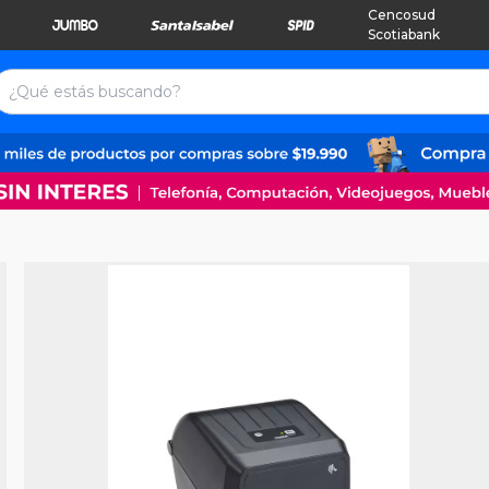
Cencosud
Scotiabank