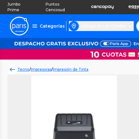
Jumbo
Puntos
Prime
Cencosud
Categorías
Entregar en Las Condes
Tecno
/
Impresoras
/
Impresión de Tinta