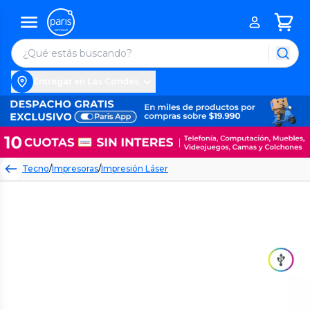
Entregar en Las Condes
Tecno
/
Impresoras
/
Impresión Láser