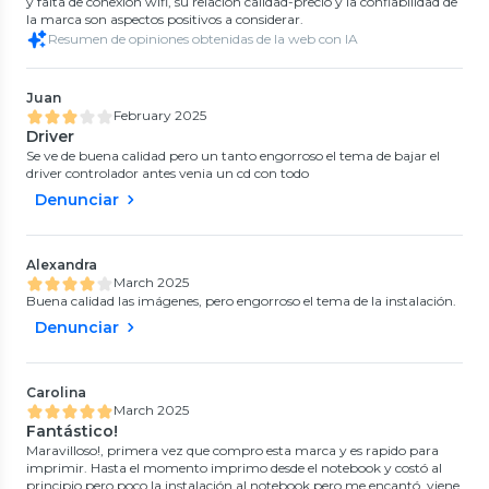
y falta de conexión wifi, su relación calidad-precio y la confiabilidad de
la marca son aspectos positivos a considerar.
Resumen de opiniones obtenidas de la web con IA
Juan
February 2025
Driver
Se ve de buena calidad pero un tanto engorroso el tema de bajar el
driver controlador antes venia un cd con todo
Denunciar
Alexandra
March 2025
Buena calidad las imágenes, pero engorroso el tema de la instalación.
Denunciar
Carolina
March 2025
Fantástico!
Maravilloso!, primera vez que compro esta marca y es rapido para
imprimir. Hasta el momento imprimo desde el notebook y costó al
principio pero poco la instalación al notebook pero me encantó, viene