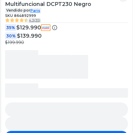
Multifuncional DCPT230 Negro
Vendido por
Paris
SKU
864892999
4.3
(
35
)
$129.990
35%
$139.990
30%
$199.990