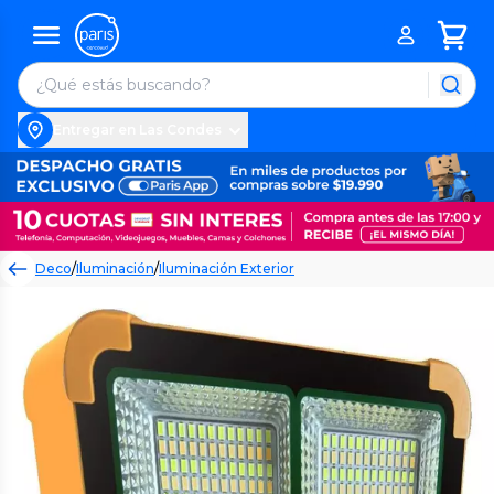
Entregar en Las Condes
Deco
/
Iluminación
/
Iluminación Exterior