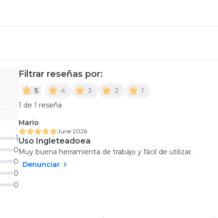
Filtrar reseñas por:
5
4
3
2
1
1 de 1 reseña
Mario
June 2026
1
Uso Ingleteadoea
0
Muy buena herramienta de trabajo y fácil de utilizar.
0
Denunciar
0
0