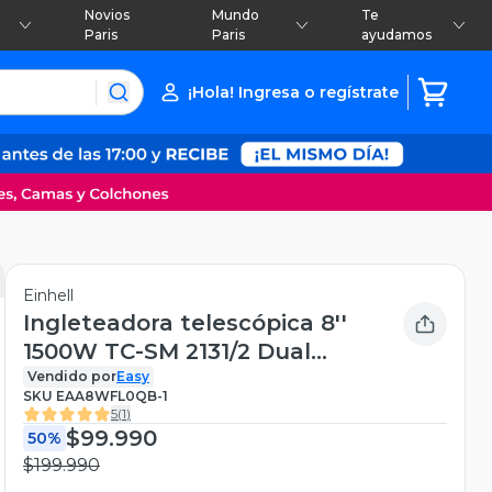
Novios
Mundo
Te
Paris
Paris
ayudamos
¡Hola! Ingresa o regístrate
Einhell
Ingleteadora telescópica 8''
1500W TC-SM 2131/2 Dual
Einhell
Vendido por
Easy
SKU
EAA8WFL0QB-1
5
(
1
)
$99.990
50%
$199.990