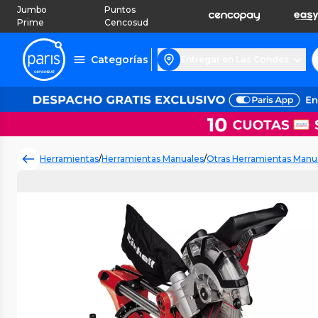
Jumbo
Puntos
Prime
Cencosud
Categorías
Entregar en Las Condes
Herramientas
/
Herramientas Manuales
/
Otras Herramientas Manu