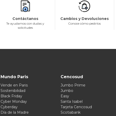
Contáctanos
Cambios y Devoluciones
Te ayudamos con dudas y
Conoce cómo pedirlos
solicitudes
Mundo Paris
Cencosud
Vende en Paris
Jumbo Prime
Sostenibilidad
Jumbo
Black Friday
Easy
Cyber Monday
Santa Isabel
Cyberday
Tarjeta Cencosud
Día de la Madre
Scotiabank