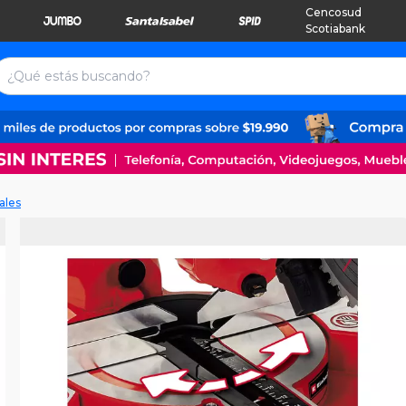
Cencosud
Scotiabank
ales