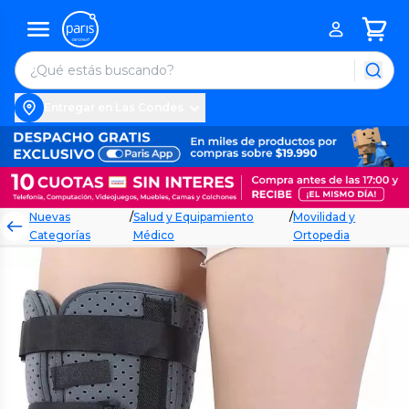
Entregar en Las Condes
Nuevas
/
Salud y Equipamiento
/
Movilidad y
Categorías
Médico
Ortopedia