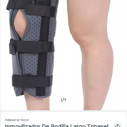
1
/
7
Weekend Store
Inmovilizador De Rodilla Largo Tripanel