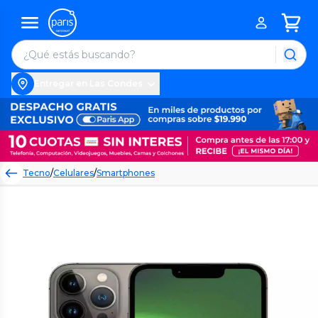
Entregar en Las Condes
Tecno
/
Celulares
/
Smartphones