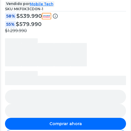
Vendido por
Mobile Tech
SKU
MKF0K3CD0N-1
$539.990
58%
$579.990
55%
$1.299.990
Comprar ahora