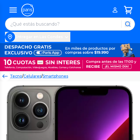
Entregar en Las Condes
Tecno
/
Celulares
/
Smartphones