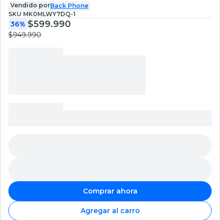
Vendido por
Back Phone
SKU
MK0MLWY7DQ-1
$599.990
36%
$949.990
Comprar ahora
Agregar al carro