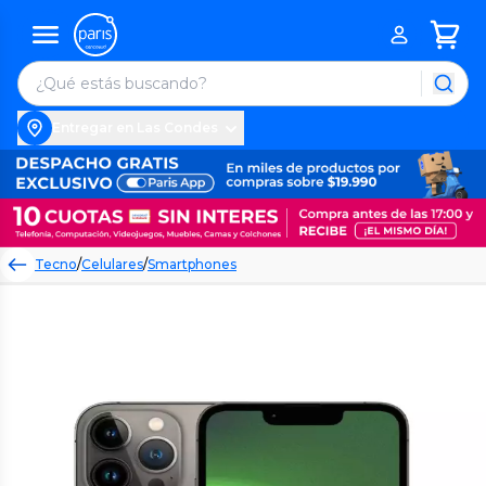
Entregar en Las Condes
Tecno
/
Celulares
/
Smartphones