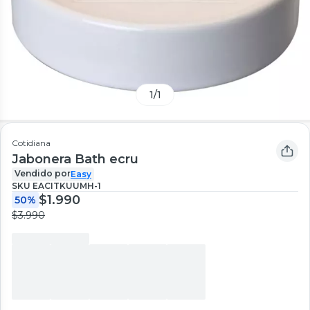
1
/
1
Cotidiana
Jabonera Bath ecru
Vendido por
Easy
SKU
EACITKUUMH-1
$1.990
50%
$3.990