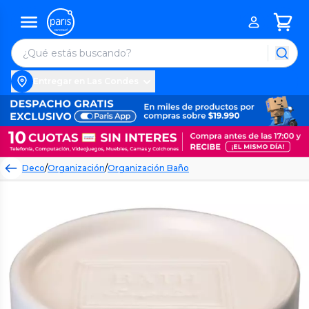
Entregar en Las Condes
Deco
/
Organización
/
Organización Baño