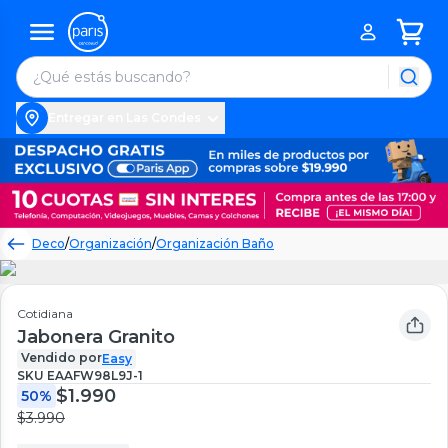
Entregar en Las Condes
1
/
1
Deco
/
Organización
/
Organización Baño
Cotidiana
Jabonera Granito
Vendido por
Easy
SKU
EAAFW98L9J-1
$1.990
50%
$3.990