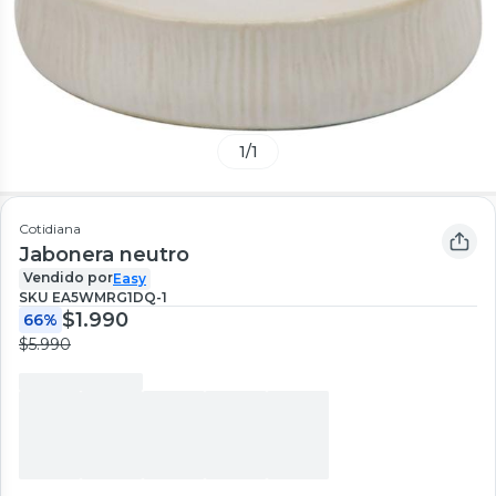
1
/
1
Cotidiana
Jabonera neutro
Vendido por
Easy
SKU
EA5WMRG1DQ-1
$1.990
66%
$5.990