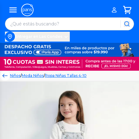
Entregar en Las Condes
Niños
/
Moda Niños
/
Ropa Niñas Tallas 4-10