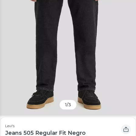
1
/
3
Levi's
Jeans 505 Regular Fit Negro