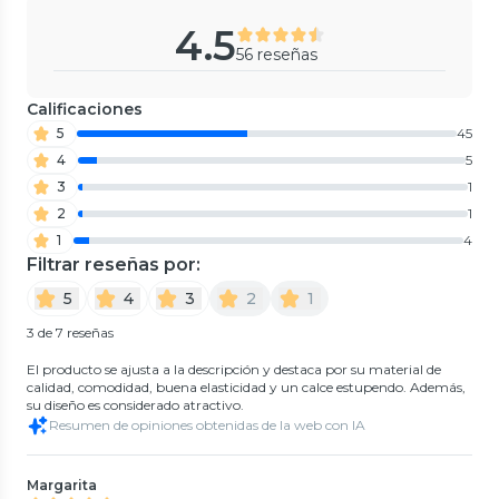
4.5
56 reseñas
Calificaciones
5
45
4
5
3
1
2
1
1
4
Filtrar reseñas por:
5
4
3
2
1
3 de 7 reseñas
El producto se ajusta a la descripción y destaca por su material de
calidad, comodidad, buena elasticidad y un calce estupendo. Además,
su diseño es considerado atractivo.
Resumen de opiniones obtenidas de la web con IA
Margarita