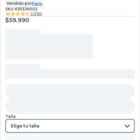
Vendido por
Paris
SKU
635326002
4.5
(
56
)
$59.990
Talla