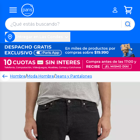
Entregar en Las Condes
Hombre
/
Moda Hombre
/
Jeans y Pantalones