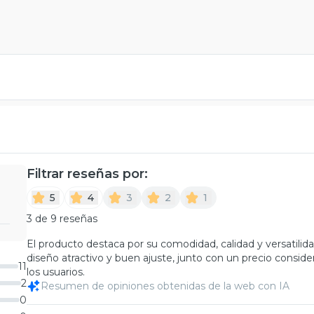
Filtrar reseñas por:
5
4
3
2
1
3 de 9 reseñas
El producto destaca por su comodidad, calidad y versatilid
diseño atractivo y buen ajuste, junto con un precio consider
11
los usuarios.
2
Resumen de opiniones obtenidas de la web con IA
0