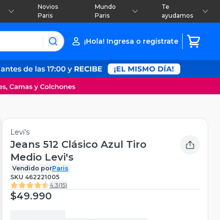
Novios
Mundo
Te
Paris
Paris
ayudamos
¡Hola! Ingresa o regístrate
Levi's
Jeans 512 Clásico Azul Tiro
Medio Levi's
Vendido por
Paris
SKU
462221005
4.3
(
15
)
$49.990