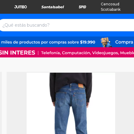
Cencosud
Scotiabank