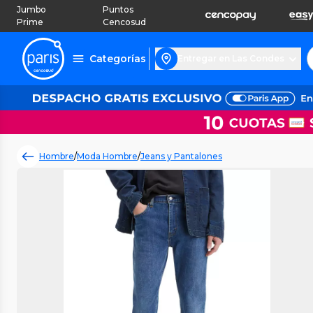
Jumbo
Puntos
Prime
Cencosud
Categorías
Entregar en Las Condes
Hombre
/
Moda Hombre
/
Jeans y Pantalones