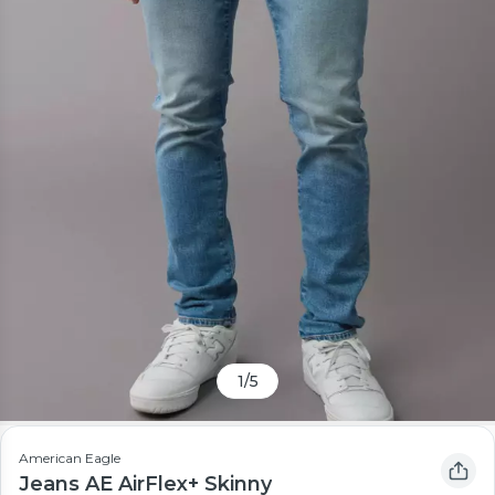
1
/
5
American Eagle
Jeans AE AirFlex+ Skinny