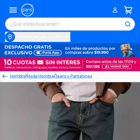
Entregar en Las Condes
Hombre
/
Moda Hombre
/
Jeans y Pantalones