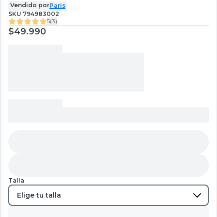
Vendido por
Paris
SKU
794983002
5
(
3
)
$49.990
Talla