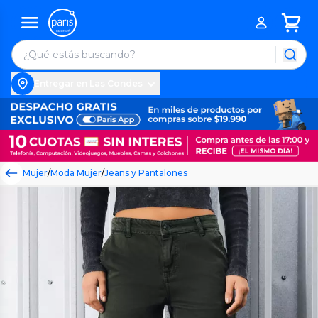
Entregar en Las Condes
Mujer
/
Moda Mujer
/
Jeans y Pantalones