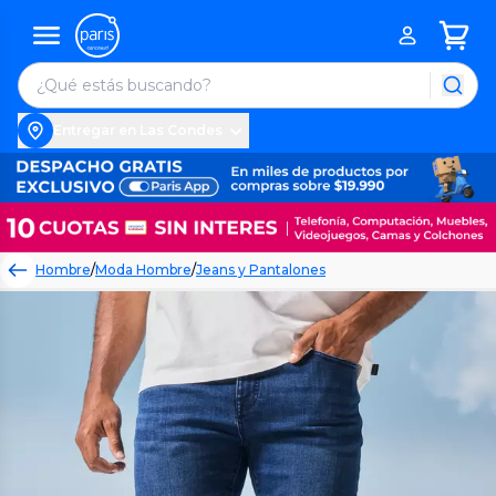
Entregar en Las Condes
Hombre
/
Moda Hombre
/
Jeans y Pantalones