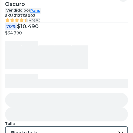
Oscuro
Vendido por
Paris
SKU
312738002
4.5
(
36
)
$10.490
70%
$34.990
Talla