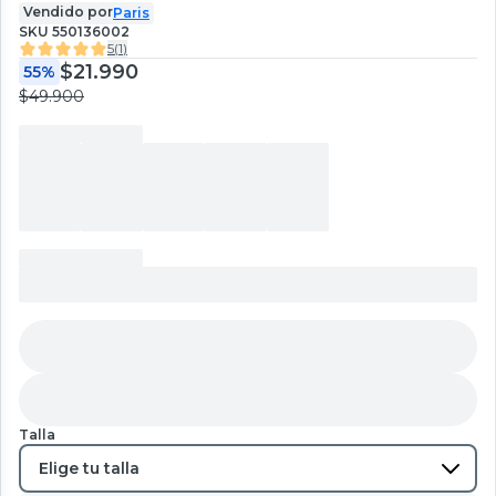
Vendido por
Paris
SKU
550136002
5
(
1
)
$21.990
55%
$49.900
Talla