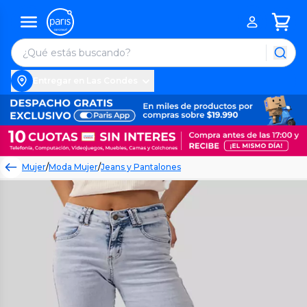
Entregar en Las Condes
Mujer
/
Moda Mujer
/
Jeans y Pantalones